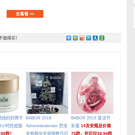
去看看 >>
不值得买！
院线的好牌子
BABOR 2018
BABOR 2019 复活节
24小时抗痘面
Adventskalender 芭宝
彩蛋
14支安瓶总价值
.95欧！
安瓶精华圣诞倒数日历
75欧，折后仅39.94欧