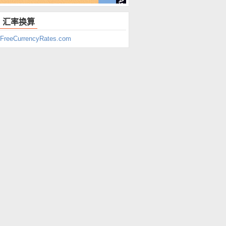
汇率换算
FreeCurrencyRates.com