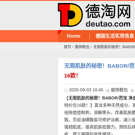
Home
德国生活实用信息
首页
>
服饰鞋包
>
无瑕肌肤的秘密！BABOR/芭
无瑕肌肤的秘密！BABOR/芭宝
16欧！
2025-09-03 10:45
服饰鞋包
【
无瑕肌肤的秘密！BABOR/芭宝 净透精
特价仅16欧！】富含多种天然成分，
祛除痘痘粉刺，溶解黑头，改善肌肤
致。页岩油磺酸盐可修护淡痕，减少
强韧肌底，提高肌肤抵御力，预防后
疵、建立屏障的良性循环~