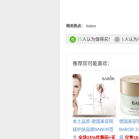
相关热点：
babor
人认为值得买！
人认为
15
1
推荐您可能喜欢：
本土品质-德国美容院
德国美容
级护肤品牌BABOR芭
BABOR 
宝
全场15%优惠码+买
霜
仅售16