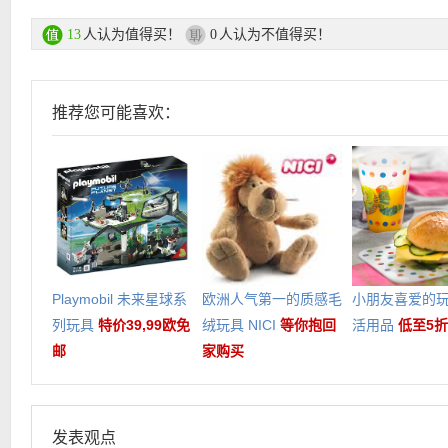
人认为值得买！
人认为不值得买！
13
0
推荐您可能喜欢：
Playmobil 未来星球系
欧洲人气第一的质感毛
小朋友喜爱的
列玩具
特价39,99欧免
绒玩具 NICI
等你抱回
活用品
低至5折
邮
家购买
发表观点