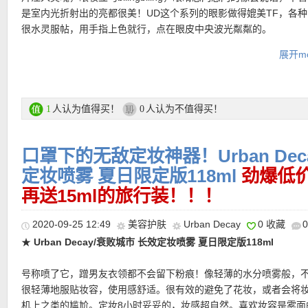
是室内光折射出的亮都很美！UD这个系列的眼影做得媲美TF，各
很水灵服帖，用手指上色就行，点在眼皮中央波光粼粼的。
展开mo
购买直达链接见此
更多Urban Decay产品购买直达链接见此
人认为值得买！
人认为不值得买！
1
0
口罩下的无敌定妆神器！Urban Dec
★ 输入优惠码：
WIEDERDA
，满69欧享88折优惠！
★折上78折优惠码：
定妆喷雾 夏日限定版118ml
MAFCNGW22
，最低消费199欧
劲爆低价
★折上85折优惠码：
MAFCNGW15
，最低消费79欧
再送15ml的旅行装！！！
2020-09-25 12:49
美容护肤
Urban Decay
0 收藏
★
Urban Decay/衰败城市 长效定妆喷雾 夏日限定版118ml
号称喷了它，蹭男友衣领都不会留下粉痕！像轻薄的水分喷雾般，
很轻薄地服贴妆容，使用感舒适。很有效的避免了花妆，或者会将
机上之类的尴尬。定妆8小时妥妥的，妆感超自然。喜欢妆容是雾面