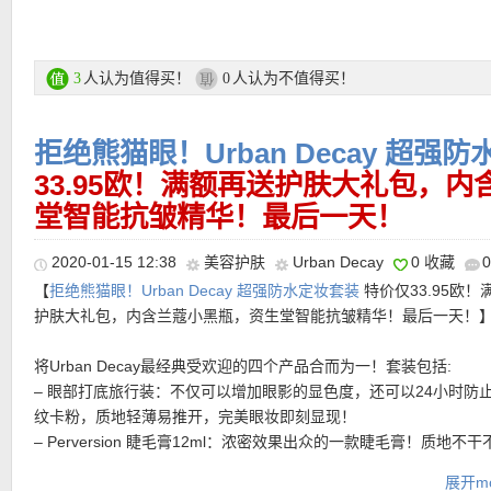
★ 买就送Urban Decay Meltdown卸妆液15ml
人认为值得买！
人认为不值得买！
3
0
拒绝熊猫眼！Urban Decay 超强
33.95欧！满额再送护肤大礼包，
堂智能抗皱精华！最后一天！
★ 【购物满49欧输入优惠码】
supreme
，还可送5ml雅诗兰黛多效
2020-01-15 12:38
美容护肤
Urban Decay
0 收藏
霜：
【
拒绝熊猫眼！Urban Decay 超强防水定妆套装
特价仅33.95欧！
护肤大礼包，内含兰蔻小黑瓶，资生堂智能抗皱精华！最后一天！
将Urban Decay最经典受欢迎的四个产品合而为一！套装包括:
– 眼部打底旅行装：不仅可以增加眼影的显色度，还可以24小时防
纹卡粉，质地轻薄易推开，完美眼妆即刻显现！
– Perversion 睫毛膏12ml：浓密效果出众的一款睫毛膏！质地不
于涂抹的同时不会把已经夹好翘度的睫毛弄得软趴趴，保持一整天
展开mo