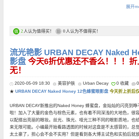
All-Nighter – 普通款，也是最受欢迎的款，对应原来的紫盖喷雾，
展开mo
效果达16小时！
De-Slick – 控油款，对应原来的灰盖。油皮最爱！
Chill – 清凉感，喷上脸会感觉凉凉的，天热的时候可用。
人认为值得买！
人认为不值得买！
2
0
直达购买链接在此
★ 特价活动区低至半价优惠：
特价活动区链接在此
流光艳影 URBAN DECAY Naked 
更多Urban Decay产品直达购买链接在此
影盘
今天6折优惠还不香么！！！折
无！
★ 正价商品可用8折优惠码：
MISSYOU
2020-05-09 18:30
美容护肤
Urban Decay
0 收藏
★ 邮费：全场满30欧德国境内免邮（普通快递），可直邮瑞士、荷
★
URBAN DECAY Naked Honey 12色蜂蜜眼影盘
今天折上折后仅
地利等地区，邮费详情请参考网站信息。
★ 退货：14天内无理由退货
URBAN DECAY新推出的Naked Honey 蜂蜜盘，金灿灿的闪亮到
★ 【
Lookfantastic网站中文图文购物教程点击此处
】
啦！加入了大量的金色与棕色元素，也有着不同深浅的大地色，很
以配搭出亮丽的眼妆。丝光、珠光、哑光三种不同的眼影质地，也
来无限可能。小编最开始看路透图的时候对这盘是不太感冒的，总
太土豪了，担心会不会不实用？但是看到各大博主试色和实拍后就