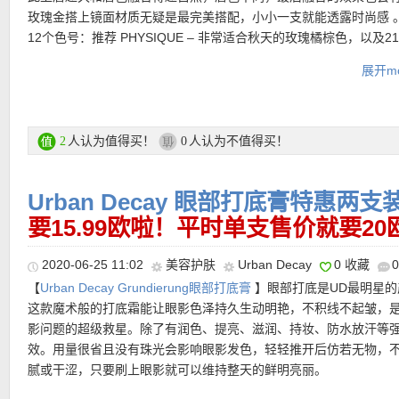
玫瑰金搭上镜面材质无疑是最完美搭配，小小一支就能透露时尚感 
★ 新用户全场大部分正价商品15%优惠码 ：
JULY15NEW
，最低消费
12个色号：推荐 PHYSIQUE – 非常适合秋天的玫瑰橘棕色，以及2
欧，不可和其他折扣优惠码叠加，有效期至7月31日！
魅力的勃艮第红色。
展开mo
★【
Douglas中文图文导购教程 点击这里查看
】
购买链接在此
人认为值得买！
人认为不值得买！
2
0
更多Urban Decay唇妆产品 购买链接在此
Urban Decay 眼部打底膏特惠两支
★ 可用78折优惠码：
要15.99欧啦！平时单支售价就要20
LIPDAY22
2020-06-25 11:02
美容护肤
Urban Decay
0 收藏
【
Urban Decay Grundierung眼部打底膏
】眼部打底是UD最明星的
这款魔术般的打底霜能让眼影色泽持久生动明艳，不积线不起皱，
影问题的超级救星。除了有润色、提亮、滋润、持妆、防水放汗等
★ 邮费：全场满30欧德国境内免邮（普通快递），可直邮瑞士、荷
效。用量很省且没有珠光会影响眼影发色，轻轻推开后仿若无物，
地利等地区，邮费详情请参考网站信息。
腻或干涩，只要刷上眼影就可以维持整天的鲜明亮丽。
★ 退货：14天内无理由退货