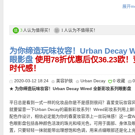
展开mo
★ 可用78折优惠码：
HELLO22
购买链接见此
★ 邮费：全场满20欧免邮（普通快递），包括德国、奥地利、瑞士
德国地区满60欧享DPD速递服务。直邮中国7.99磅邮费，满40磅免
更多Urban Decay商品链接在此
人认为值得买！
人认为不值得买！
3
1
c
★ 退货：14天内无理由退货
★ 【
Lookfantastic网站中文图文购物教程点击此处
】
为你缔造玩味妆容！Urban Decay 
★ 买任意Urban Decay产品就送Urban Decay睫毛膏：
眼影盘
使用78折优惠后仅36.23
时代感！
2020-03-12 18:24
美容护肤
Urban Decay
0 收藏
★
为你缔造玩味妆容！Urban Decay Wired 全新彩妆系列眼影盘
平日总是看到一式一样的化妆品你是不是感到很闷？喜爱变玩妆容
★
折扣优惠码（仅限正价商品有效，无最低消费）点此查看
就要留意一下Urban Decay的最新彩妆系列！Wired彩妆系列用上
配色作设计，相信必定能为你的春夏妆容添上一丝玩味感！这一盘Wi
色眼影盘包括各种颜色活泼的珠光和哑光色，可用于面部、身体及
置，只要轻轻一抹就能带出理想饱和色调，用来点缀眼部还是化上