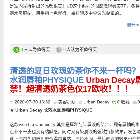
★【
Douglas大量给力赠品优惠码见此
】
是室内光折射出的亮都很美！UD这个系列的眼影做得媲美TF，各
★ 退货：14天内无理由退货
★【
Douglas中文图文导购教程 点击这里查看
】
很水灵服帖，用手指上色就行，点在眼皮中央波光粼粼的。
★ 【
Lookfantastic网站中文图文购物教程点击此处
】
展开mo
购买链接在此
更多资生堂产品购买链接在此
人认为值得买！
人认为不值得买！
3
0
清透的夏日玫瑰奶茶你不来一杯吗？Urb
买就送Essie指甲油正装！：
水润唇釉PHYSIQUE
Urban Dec
禁！超清透奶茶色仅17欧收！！！
2020-07-30 16:32
美容护肤
Urban Decay
0 收藏
★
Urban Decay 长效水润唇釉PHYSIQUE
这款Vice Lip Chemistry 其实是唇釉与染唇液的结合，拥有唇釉的
★
折扣优惠码（仅限正价商品有效，无最低消费）点此查看
点都不干皮也没有粘腻感，同时又有染唇液的强效持妆效果，发色
此上唇越久和唇色融合得越自然，唇色不同，最后融合的效果也会