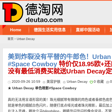
Home
德国生活实用信息
直邮中国活动
首页
>
Urban Decay
美到炸裂没有平替的牛郎色！Urban 
#Space Cowboy
特价仅18.95欧+
没有最低消费买就送Urban Decay
2020-09-26 10:59
美容护肤
Urban Decay
0 收藏
★
Urban Decay 单色眼影#Space Cowboy
真的无法用言语形容的美！珠光细腻带有微微的肉色或者香槟色底
就是单色的细腻白色闪片，随便打底点哑光或者珠光眼影，最后加
片注入灵魂，眼妆立马bilingbiling，眼睛忽闪忽闪的像会说话，不