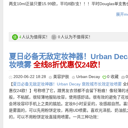
★ 【
Lookfantastic网站中文图文购物教程点击此处
】
两支10ml正装只要15.99欧，平均8欧/支！！！平时Douglas单支
20欧了呀！！
展开mo
Urban Decay Grundierung眼部打底膏特惠装购买链接见此
Urban Decay热卖单品推荐 链接
人认为值得买！
人认为不值得买！
4
0
★
折扣优惠码（仅限正价商品有效，无最低消费）点此查看
夏日必备无敌定妆神器！Urban De
妆喷雾
全线8折优惠仅24欧！
★ 新用户全场大部分正价商品15%优惠码 ：
JUNE15NEW
，最低消
2020-06-22 18:28
美容护肤
Urban Decay
0 收藏
欧，不可和其他折扣优惠码叠加，有效期6月1日至6月30日！
【
夏日必备无敌定妆神器！Urban Decay 衰败城市长效定妆喷雾
全
★ 全场购物满49欧输入优惠码：
VITA
免费送Vita Liberata Body Blu
惠仅24欧！】号称喷了它，蹭男友衣领都不会留下粉痕！像轻薄的
Makeup (Latte/30ml)，有效期仅限6月25日！
般，不粘腻，很轻薄地服贴妆容，使用感舒适。很有效的避免了花
会将妆容印手机上之类的尴尬。定妆8小时妥妥的，妆感超自然。喜
是雾面的，可以先用粉饼定妆，再用UD喷雾。喜欢光泽肌、奶油肌
的，可以不用粉饼定妆直接用喷雾。一共三种功效：