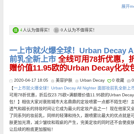
大牌就是大牌，显色度控制得刚刚好，金色闪得都很清透不俗气，
★ 每单送2个自选小样！！
展开mo
常妆，这盘也完全能hold住！
★【
Douglas中文图文导购教程 点击这里查看
】
购买链接见此
人认为值得买！
人认为不值得买！
4
0
一上市就火爆全球！Urban Decay All
优惠码汇总：
★ 折上折优惠码：
前乳全新上市
sunny
少量品牌无效
全线可用78折优惠，折
★ 每单赠送两个赠品小样，自动放入购物车！！！
赠价值11.95欧的Urban Decay化
★
优惠码点此查看
2020-04-17 18:05
美容护肤
Urban Decay
0 收藏
【
一上市就火爆全球！Urban Decay All Nighter 面部妆前乳全新上
可用78折优惠，折后仅23.75欧+满额赠价值11.95欧的Urban Deca
提醒一下，购物车里不要同时有特价和正价商品，这样会导致优惠
包！】相信大家对衰败城市大名鼎鼎的定妆喷雾一点都不陌生吧！
有时候购物车最上方会显示优惠码无效（显示错误），注意看购物
透气和超长的持妆时间让它成为最火的定妆产品之一！现在他家又
示最后的价格有折扣优惠！
了同系列的妆前乳，同样的轻薄和持久，跟喷雾比最大的优点就是
★
注意她家目前付款方式有所调整
，可以选择Klarna付款方式，和
肤更加光滑，减少皱纹和瑕疵的产生，完美定妆的同时还不会使皮
Rechnung付款一样，商品寄出后会通过Email发给你Rechnung，
让后续的粉底更加服帖！
天内转账就行