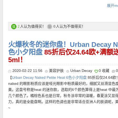
★ 新老用户全场正价15%优惠码 ：
SPRING15
，最低消费79欧，
感的派对妆容都非常适合！
展开mo
他折扣优惠码叠加，有效期 27.03.2020 – 02.04.2020
★ 新用户全场正价15%优惠码 ：
MARCH15NEW
，最低消费39欧
其他折扣优惠码叠加，有效期 01.03.2020 – 31.03.2020
购买链接在此
★ 购物满49欧输入优惠码：
WATERMELON
，赠送Glow Recipe
人认为值得买！
人认为不值得买！
2
0
膜！有效期 27.03.2020 – 29.03.2020
更多Urban Decay产品购买链接在此
火爆秋冬的迷你盘！Urban Decay Naked
★ 可用78折优惠码：
色小夕阳盘
LFBEAUTY
85折后仅24.64欧+满
★ 邮费：全场满20欧免邮（普通快递），包括德国、奥地利、瑞士
5ml！
德国地区满60欧享DPD速递服务。直邮中国7.99磅邮费，满40磅免
★ 退货：14天内无理由退货
2020-02-22 11:56
美容护肤
Urban Decay
0 收藏
★ 【
Lookfantastic网站中文图文购物教程点击此处
】
【
Urban Decay Naked Petite Heat 6色小夕阳盘
85折后仅24.64欧
naked 的眼影粉质应该是哑光眼影中粉质最好的，细腻又丝滑显色
美。这盘号称是heat 的迷你款，选取的6个颜色算得上是heat 中最
几个颜色了。橘棕色系也是日常，秋冬涂非常的温暖，春夏涂又显
力，真的是全能盘啊。这样的色调也是非常适合亚洲人的肤调呢，
~
★ 购买道格拉斯自营产品输入优惠码 ：
COLLECT3
，可享买三付二