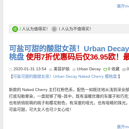
惑，那这盘Urban Decay的火热盘有木有烧到你呢？
展开mo
购买链接在此
更多Urban Decay 直达链接在此
人认为值得买！
人认为不值得买！
2
1
可盐可甜的酸甜女孩！Urban Decay Na
桃盘
使用7折优惠码后仅36.95欧！
2020-01-31 13:54
美容护肤
Urban Decay
0 收藏
【
可盐可甜的酸甜女孩！Urban Decay Naked Cherry 樱桃盘
】
★ 额外88折优惠码：
spare12
★ 每单送2个自选小样！！
★ 邮费：全场满20欧免邮（普通快递），包括德国、奥地利、瑞士
新款的 Naked Cherry 主打红粉色系，配色一如既往地从浅到深全
★ 购物输入优惠码：
TEINT
，即免费送：Douglas Color Card一份
德国地区满60欧享DPD速递服务。直邮中国7.99磅邮费，满40磅免
打底勾勒晕染，一盘就够了哦~其中，既有温暖优雅的车厘子和巧克
Douglas App，配合色卡使用可测试出肤色色号，方便姐妹们挑粉底
★ 退货：14天内无理由退货
也有娇俏软萌的桃子和樱花粉色，有深邃的哑光，也有吸睛的珠光
★【
Douglas特价活动区低至半价直达链接见此
】
★
Lookfantastic热卖商品汇总链接
可盐可甜，可大女人也可少女心哇！
★【
Douglas大量给力赠品优惠码见此
】
★ 【
Lookfantastic网站中文图文购物教程点击此处
】
★【
Douglas中文图文导购教程 点击这里查看
】
展开mo