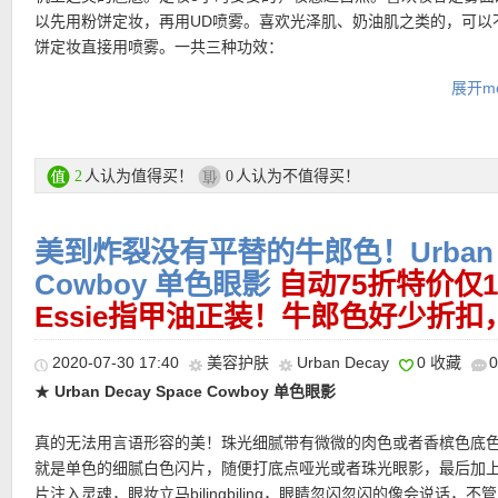
★ 购物满59欧输入优惠码：
3VON10
，赠品十选三，有效期至9月1
以先用粉饼定妆，再用UD喷雾。喜欢光泽肌、奶油肌之类的，可以
饼定妆直接用喷雾。一共三种功效：
提醒一下，购物车里不要同时有特价和正价商品，这样会导致优惠
有时候购物车最上方会显示优惠码无效（显示错误），注意看购物
展开mo
All-Nighter – 普通款，也是最受欢迎的款，对应原来的紫盖喷雾，
示最后的价格有折扣优惠！
效果达16小时！
★
注意她家目前付款方式有所调整
，可以选择Klarna付款方式，和
De-Slick – 控油款，对应原来的灰盖。油皮最爱！
Rechnung付款一样，商品寄出后会通过Email发给你Rechnung，
Chill – 清凉感，喷上脸会感觉凉凉的，天热的时候可用。
人认为值得买！
人认为不值得买！
2
0
天内转账就行
美到炸裂没有平替的牛郎色！Urban De
购买链接在此
★ 购物满59欧输入优惠码：
TVTIME
，免费送12个月TVNOW会员
Cowboy 单色眼影
自动75折特价仅1
至9月13日！
更多Urban Decay产品购买链接在此
Essie指甲油正装！牛郎色好少折
2020-07-30 17:40
美容护肤
Urban Decay
0 收藏
★ 可用独家85折优惠码：
PREMIUMDEUTAO
★
Urban Decay Space Cowboy 单色眼影
真的无法用言语形容的美！珠光细腻带有微微的肉色或者香槟色底
就是单色的细腻白色闪片，随便打底点哑光或者珠光眼影，最后加
★ 邮费：全场满30欧德国境内免邮（普通快递），可直邮瑞士、荷
片注入灵魂，眼妆立马bilingbiling，眼睛忽闪忽闪的像会说话，不
地利等地区，邮费详情请参考网站信息。