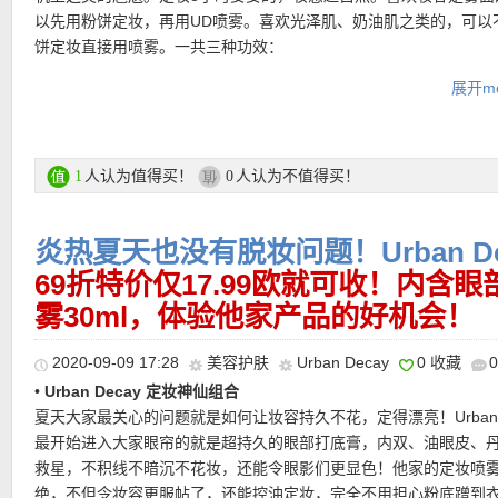
以先用粉饼定妆，再用UD喷雾。喜欢光泽肌、奶油肌之类的，可以
饼定妆直接用喷雾。一共三种功效：
展开mo
All-Nighter – 普通款，也是最受欢迎的款，对应原来的紫盖喷雾，
效果达16小时！
De-Slick – 控油款，对应原来的灰盖。油皮最爱！
Chill – 清凉感，喷上脸会感觉凉凉的，天热的时候可用。
人认为值得买！
人认为不值得买！
1
0
★ 每单赠送两个赠品小样，自动放入购物车！！！
★
Flaconi其他优惠码点此查看
炎热夏天也没有脱妆问题！Urban D
长效定妆喷雾 购买链接见此
69折特价仅17.99欧就可收！内含眼
更多Urban Decay产品直达链接见此
雾30ml，体验他家产品的好机会！
提醒一下，购物车里不要同时有特价和正价商品，这样会导致优惠
有时候购物车最上方会显示优惠码无效（显示错误），注意看购物
2020-09-09 17:28
美容护肤
Urban Decay
0 收藏
示最后的价格有折扣优惠！
★ 输入优惠码：
HIFALL
，满59欧正价产品享7折优惠！特价产品9
•
Urban Decay 定妆神仙组合
★
注意她家目前付款方式有所调整
，可以选择Klarna付款方式，和
夏天大家最关心的问题就是如何让妆容持久不花，定得漂亮！Urban D
Rechnung付款一样，商品寄出后会通过Email发给你Rechnung，
最开始进入大家眼帘的就是超持久的眼部打底膏，内双、油眼皮、
天内转账就行
救星，不积线不暗沉不花妆，还能令眼影们更显色！他家的定妆喷
绝，不但令妆容更服帖了，还能控油定妆，完全不用担心粉底蹭到