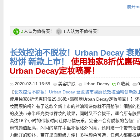
没有最低消费！有效期 18.03.2020 – 29.03.2020
展开mo
购买链接见此
更多Urban Decay产品链接见此
人认为值得买！
人认为不值得买！
2
1
★
独家9折优惠码（仅限正价商品有效，无最低消费）点此查看
长效控油不脱妆！Urban Decay
粉饼 新款上市！
使用独家8折优惠码仅
★ 全场正价彩妆15%优惠 ：
HAPPY15
，无最低消费，有效期 17.02.2
Urban Decay定妆喷雾！
01.03.2020
★ 新用户全场正价15%优惠码 ：
FEB15NEW
，最低消费39欧，不
★ 每单送2个自选小样！！
2020-02-11 16:59
美容护肤
Urban Decay
0 收藏
折扣优惠码叠加，有效期 01.02.2020 – 29.02.2020
★ 购物输入优惠码：
TEINT
，即免费送：Douglas Color Card一份
【
长效控油不脱妆！Urban Decay 衰败城市裸感长效控油粉饼新款
★ 购物满49欧输入优惠码 ：
CLINIQUE
，赠送倩碧水磁场眼霜5ml
Douglas App，配合色卡使用可测试出肤色色号，方便姐妹们挑粉底
使用独家8折优惠码仅25.96欧+满额赠Urban Decay定妆喷雾！】
21.02.2020 – 22.02.2020
★【
Douglas特价活动区低至半价直达链接见此
】
妆而烦恼吗？有了这款全新上市的控油粉饼你就不用愁啦！细腻的
★【
Douglas大量给力赠品优惠码见此
】
的皮肤带来半哑光类似裸妆的效果，同时又不会拔干，适合所有肤
★【
Douglas中文图文导购教程 点击这里查看
】
高达16个小时的带妆时间让你尽情玩乐，完全不会有脱妆的苦恼！
粉饼颜值超高，闪闪的拿在手里补妆格外闪亮，还附赠一个带有活
力超好的粉扑，带在里面超级方便！多种颜色可选，任何人都能找