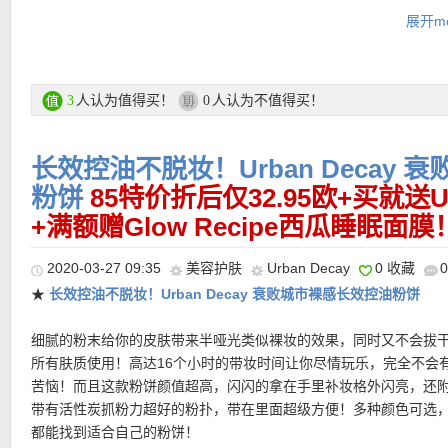
★ 【
点此链接查看Flaconi中文图文导购教程
】
展开mo
直达购买链接在此
亲测有效：
更多Urban Decay产品直达购买链接在此
人认为值得买！
人认为不值得买！
3
0
长效控油不脱妆！Urban Decay
购买Urban Decay产品满41欧就送价值11.95欧的Urban Decay化
个：
粉饼
85特价折后仅32.95欧+买就送Ur
+满额赠Glow Recipe西瓜睡眠面膜
Urban Decay Grundierung眼部打底膏购买链接见此
单支装还分
2020-03-27 09:35
美容护肤
Urban Decay
0 收藏
老等多个版本可选
★
长效控油不脱妆！Urban Decay 衰败城市裸感长效控油粉饼
细腻的粉末给你的皮肤带来半哑光类似裸妆的效果，同时又不会拔
所有肤质使用！高达16个小时的带妆时间让你尽情玩乐，完全不会
苦恼！而且这款粉饼颜值超高，闪闪的拿在手里补妆格外闪亮，还
带有活性炭抓粉力超好的粉扑，带在里面超级方便！多种颜色可选
都能找到适合自己的粉饼！