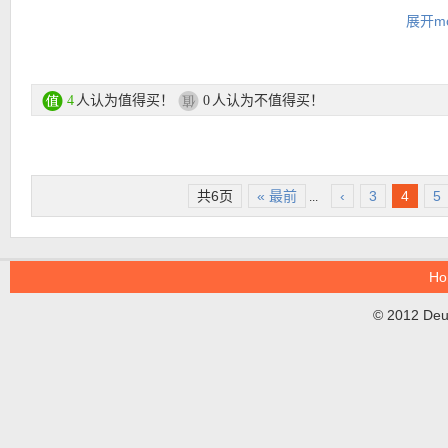
折扣优惠码叠加，有效期 01.01.2020 – 31.01.2020
不怕轻易被铁皮了！12色共有5个哑光色、3个金属色、4个珠光色
官方试色板：
展开mo
★ 购物满99欧，输入优惠码 ：
CARE
，可获赠护肤礼包二选一！有
15.01.2020
张云雷跨界和 Urban Decay 玩了一次合作推广这盘可良家可魅惑
礼包1内含：Lancaster精华、兰蔻面霜、human-kind清洁棉柔巾、Ai
能轻松驾驭的实用大地盘！公子无双、眉目如画，二奶奶们快过来Ge
身体乳、Rituals日霜。
同款！！
人认为值得买！
人认为不值得买！
4
0
礼包2内含：资生堂精华、兰蔻小黑瓶、annayake去皱精华、dermalo
面霜、Rituals日霜。
购买链接在此
更多 Urban Decay 单品推荐链接在此
共6页
« 最前
‹
3
4
5
...
★
折扣优惠码（仅限正价商品有效，无最低消费）点此查看
Ho
© 2012 DeuT
★ 新用户全场正价15%优惠码 ：
JAN15NEW
，最低消费39欧，不
折扣优惠码叠加，有效期 01.01.2020 – 31.01.2020
★ 购物满99欧，输入优惠码 ：
CARE
，可获赠护肤礼包二选一！有
15.01.2020
礼包1内含：Lancaster精华、兰蔻面霜、human-kind清洁棉柔巾、Ai