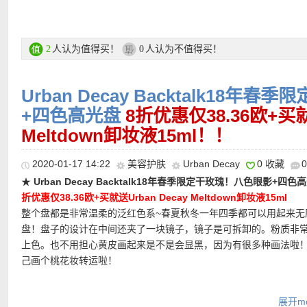
衰败城市樱桃盘购买直达链接
更多Urban Decay产品直达链接
人认为值得买！
人认为不值得买！
2
0
★ 正价7折优惠码：
MPACSD30
，有效期至1月31日
Urban Decay Backtalk18
★
注意她家目前付款方式有所调整
，可以选择Klarna付款方式，和
Rechnung付款一样，商品寄出后会通过Email发给你Rechnung，
+四色高光盘
8折优惠仅38.36欧+买就送
天内转账就行
Meltdown卸妆液15ml！！
★ 【
点此链接查看Flaconi中文图文导购教程
】
2020-01-17 14:22
美容护肤
Urban Decay
0 收藏
★
Urban Decay Backtalk18年春季限定干玫瑰！八色眼影+四色
折优惠仅38.36欧+买就送Urban Decay Meltdown卸妆液15ml
整个盘都是非常温柔的泛红色系~春夏秋冬一年四季都可以用起来无
盘！盘子的设计在中间还夹了一块镜子，镜子是可拆卸的。粉质非
上色。也不用担心黄皮画起来是不是会显黑，因为有很多种画法啦
己画个桃花妆转运啦！
直达购买链接在此
展开mo