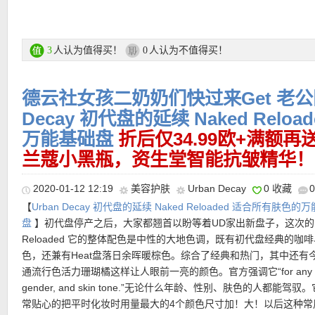
Parfuemerie官网优惠码汇总：
成问题！
– 24/7 Glide-On 防水眼线笔1.2g：持久防水不脱妆，质地柔软，
候不会对眼部有过多的拉扯，30秒后会形成干燥且防水的表面。
★
优惠码点此查看
– All Nighter 定妆喷雾30ml：这就是妆容持久的秘密！像轻薄的水
人认为值得买！
人认为不值得买！
3
0
般，不粘腻，很轻薄地服贴妆容，使用感舒适。很有效的避免了花
会将妆容印手机上之类的尴尬。长效定妆16小时，妆感超自然。
★ 购物满25欧免邮，不满25欧有3.95欧邮费
德云社女孩二奶奶们快过来Get 老公同
★ 每单不限金额送三个小样，都是大牌哦~
Decay 初代盘的延续 Naked Relo
购买链接在此
万能基础盘
折后仅34.99欧+满额
兰蔻小黑瓶，资生堂智能抗皱精华！
更多Urban Decay产品链接在此
2020-01-12 12:19
美容护肤
Urban Decay
0 收藏
【
Urban Decay 初代盘的延续 Naked Reloaded 适合所有肤色的
★
独家9折优惠码（仅限正价商品有效，无最低消费）点此查看
盘
】初代盘停产之后，大家都翘首以盼等着UD家出新盘子，这次的
Reloaded 它的整体配色是中性的大地色调，既有初代盘经典的咖
色，还兼有Heat盘落日余晖暖棕色。综合了经典和热门，其中还有
★ 新老用户全场正价20%优惠码 ：
WINTER20
，最低消费39欧，
通流行色活力珊瑚橘这样让人眼前一亮的颜色。官方强调它“for any a
他折扣优惠码叠加，有效期 14.01.2020 – 19.01.2020
gender, and skin tone.”无论什么年龄、性别、肤色的人都能驾驭
★ 新用户全场正价15%优惠码 ：
JAN15NEW
，最低消费39欧，不
常贴心的把平时化妆时用量最大的4个颜色尺寸加！大！以后这种常