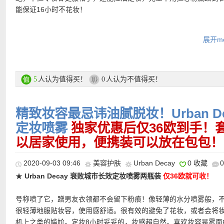
能保证16小时不花妆！
套装的含原价21.49欧的眼部打底膏10ml正装和原价14.99欧的定
展开mo
行装30ml，售价25.99欧！现在还有特价只要17.99欧啦！
购买链接在此
人认为值得买！
人认为不值得买！
5
0
更多Urban Decay产品购买链接
精致妆容最忌讳油腻脱妆！Urban D
定妆喷雾
独家优惠后仅36欧到手！
★
折扣优惠码（仅限正价商品有效，无最低消费）点此查看
以居家使用，便携装可以放在包包！
2020-09-03 09:46
美容护肤
Urban Decay
0 收藏
★
Urban Decay 衰败城市长效定妆喷雾两瓶装
仅36欧就可收！
★ 新用户全场大部分正价商品15%优惠码 ：
SEPT15NEW
，最低消
欧，不可和其他折扣优惠码叠加，有效期至9月30日！
★ 每单赠送两个赠品小样，自动放入购物车！！！
号称喷了它，蹭男友衣领都不会留下粉痕！像轻薄的水分喷雾般，
★ 新老用户全场85折优惠码：
FALL15
，最低消费39欧，不可和其
★
Flaconi其他优惠码点此查看
很轻薄地服贴妆容，使用感舒适。很有效的避免了花妆，或者会将
惠码叠加，有效期至9月13日！
机上之类的尴尬。定妆8小时妥妥的，妆感超自然。喜欢妆容是雾面