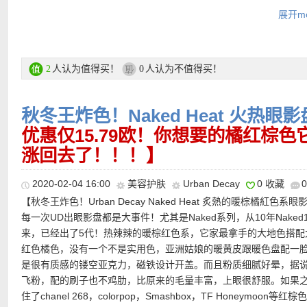
★ 可用独家8折优惠码：
deutao20
，享受8折优惠！
• Honey-Scented All Nighter Setting Spray 定妆喷雾
展开mo
★ 邮费：全场满20欧免邮（普通快递），包括德国、奥地利、瑞士
除了眼影盘以外，别的产品均为金色限定包装，这一套化妆产品非
德国地区满60欧享DPD速递服务。直邮中国7.99磅邮费，满40磅免
欢撸妆的MM们，出去嗨皮绝对让你靓翻全场！
★ 退货：14天内无理由退货
★ 【
Lookfantastic网站中文图文购物教程点击此处
】
人认为值得买！
人认为不值得买！
2
0
购买链接在此
秋冬王炸色！Naked Heat 火热眼
更多Urban Decay活动链接在此
优惠仅15.79欧！你想要的橘红棕
涨回去了！！！】
★
独家9折优惠码（仅限正价商品有效，无最低消费）点此查看
2020-02-04 16:00
美容护肤
Urban Decay
0 收藏
【秋冬王炸色！Urban Decay Naked Heat 炙熱的暖棕橘紅色系眼
每一次UD出眼影盘都是大事件！尤其是Naked系列，从10年Naked
★ 全场正价20%优惠 ：
无需优惠码，自动优惠
，有效期 08.02.2020
来，已经出了5代！热辣辣的暖棕红色系，它家最拿手的大地色搭配
10.02.2020
红色橘色，没有一个不是实用色，亚洲姑娘的暖黄皮跟暖色盘配一
★ 新用户全场正价15%优惠码 ：
FEB15NEW
，最低消费39欧，不
是很有质感的镂空亚克力，磁铁设计开盖。而且粉质细腻好晕，据
折扣优惠码叠加，有效期 01.02.2020 – 29.02.2020
飞粉，配的刷子也不鸡肋，比原来的毛量丰富，上眼很舒服。如果
★ 购物满69欧输入优惠码 ：
GOURMET
，送餐馆买二送一优惠券
住了chanel 268，colorpop，Smashbox，TF Honeymoon等红
内4000家餐馆可用！有效期至2月16日！