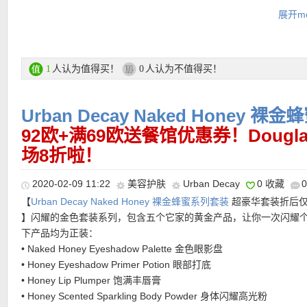
己的粉饼！
展开mo
直达购买链接在此
人认为值得买！
人认为不值得买！
1
0
更多Urban Decay产品直达购买链接在此
Urban Decay Naked Honey 
★ 每单送2个自选小样！！
购买Urban Decay产品满42欧就送Urban Decay定妆喷雾15ml：
92欧+满69欧送餐馆优惠券！Doug
★ 购物输入优惠码：
TEINT
，即免费送：Douglas Color Card一份
场8折啦！
Douglas App，配合色卡使用可测试出肤色色号，方便姐妹们挑粉底
★【
Douglas特价活动区低至半价直达链接见此
】
2020-02-09 11:22
美容护肤
Urban Decay
0 收藏
★【
Douglas大量给力赠品优惠码见此
】
【
Urban Decay Naked Honey 裸金蜂蜜系列套装
超豪华套装折后仅
★【
Douglas中文图文导购教程 点击这里查看
】
】闪耀的金色套装系列，包含五个它家的黄金产品，让你一次闪耀
下产品均为正装：
• Naked Honey Eyeshadow Palette 金色眼影盘
• Honey Eyeshadow Primer Potion 眼部打底
• Honey Lip Plumper 饱满丰唇膏
• Honey Scented Sparkling Body Powder 身体闪耀高光粉