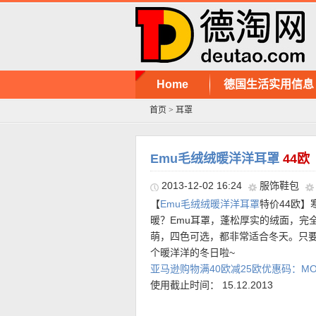
Home
德国生活实用信息
首页
>
耳罩
Emu毛绒绒暖洋洋耳罩
44欧
2013-12-02 16:24
服饰鞋包
【
Emu毛绒绒暖洋洋耳罩
特价44欧
暖？Emu耳罩，蓬松厚实的绒面，完
萌，四色可选，都非常适合冬天。只要
个暖洋洋的冬日啦~
亚马逊购物满40欧减25欧优惠码：MOD
使用截止时间： 15.12.2013