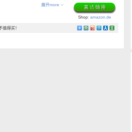
展开more
Shop:
amazon.de
不值得买！
链接
】