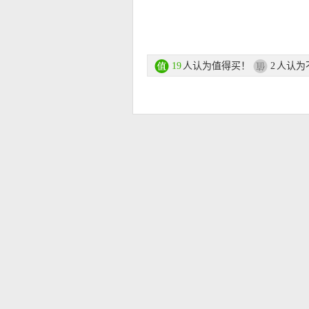
特价链接在此
人认为值得买！
人认为
19
2
【
德国亚马逊中文图文导购教程点此