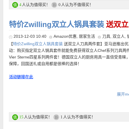
【
Karstadt中文图文导购教程链接在此
人认为值得买！
人认为不值得买！
】
4
0
• 【
Zwilling Topf-Set Impulse双立人5件套锅
特价99.99欧】这款双
【
Karstadt中文图文导购教程链接在此
】
Impulse五件套锅包括16厘米，20厘米和24厘米带锅盖煮锅各一个
厘米带盖煎锅，另外还有一个16厘米奶锅，采用18/10高品质不锈
特价Zwilling双立人锅具套装
送双立
所有炉灶，包括电磁炉，原价269欧，特价99.99欧~大家抓紧机会
2013-12-03 10:40
Amazon优惠
,
居家生活
刀具
,
双立人
,
Zwilling Multi-Tool 双立人多功能便携小刀
特价15.95欧！
瑞士军
购买链接在这里
【
特价Zwilling双立人锅具套装
送双立人刀具两件套】亚马逊推出优
大了吧，可我们最常需要用到的指甲剪却鲜少出现在军刀的功能项
动：购买指定双立人锅具套件就能免费获得双立人Chef系列刀具两
人出的这款多功能小刀就把它最擅长的指甲刀放进去了，附加的功
Vier Sterne四星系列两件套！德国双立人的厨房用具一直倍受青睐
刀、指甲锉/磨砂刀，小剪刀，一字起。带钥匙扣环，刀长60mm，
【
Zwilling Joy锅具五件套
特价94.99欧免邮】原价179欧，输入优
保障，回国送礼或自用都是很棒的选择！
很方便。
94.99欧免邮~双立人的Joy系列锅具满足各种烹饪需求，是一款烹
不可错过的高品质锅具。经典优美的造型适合任何厨房。玻璃锅盖
活动链接在此
购买链接在此
好，烹饪全程可见。18/10高品质不锈钢，易保养、不留痕、干净、
味，锅体高度抛光，不会产生刮痕。符合人体工学的Stay-Cool手
【
德国亚马逊中文图文导购教程点此链接
】
加热也不会发烫，设计合理又贴心。锅内壁还有刻度显示，烹饪更
展开mo
适合各种炉具，包括电磁炉和烤箱。
活动参加详情：
优惠码：
wp50115
步骤一：在活动页面中选择要购买的双立人锅具套件和赠品刀具两
本套件含:
起放入购物车
人认为值得买！
人认为不值得买！
15
1
煮锅 三个，分别为16cm，20cm和24cm
步骤一：刀具两件套的价格会自动在付款步骤时减去
单柄炒锅 一个 28cm