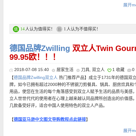
1.5升长柄奶锅 16cm
展开mo
2升煮锅 16cm
3升煮锅 20cm
4升煮锅 20cm
7升煮锅 24cm
人认为值得买！
人认为不值得买！
14
1
特价购买链接在此
德国品牌Zwilling
双立人Twin Gou
99.95欧！！！
更多厨具活动链接在此
2018-07-08 15:40
居家生活
刀具
,
双立人
1 收藏
0
• 可用8折优惠码：
20ab39
最低消费39欧，有效期至8月2日早上9
【
德国品牌Zwilling双立人
热门推荐产品】成立于1731年的德国双
牌，如今已拥有超过2000种的不锈钢刀剪餐具、锅具、厨房炊具和
用品，使您在生活的每个角落感受到双立人赋予生活的品质与美感
立人世世代代的使用者在心理上越来越认同品牌所创造出的价值感
几款备受好评，适合中国人使用特色的双立人产品。
【
德国亚马逊中文图文导购教程点此链接
】
• 购物满49欧免邮，不满49欧每单5.95欧。14天内可免费退货，退
展开mo
Zwilling双立人Twin Gourmet 9件套
特价99.99欧！这套包括一把
裹内，直接贴上寄回即可。