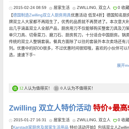
不要来回磨~而且这款也不能磨砍刀哦！
2015-02-24 08:59
居家生活
ZWILLING
,
双立人
0 收
【
德国制造Zwilling双立人厨房用具
优惠活动 低至4折】德国知名厨
特价链接点此
牌双立人大家都不再陌生了，优秀的品质就不再赘述了。本次意大
出几乎涵盖双立人全部产品，厨房用刀不仅能够购买整套刀具及刀
单只刀具、切骨菜刀、磨刀石、厨房剪刀，十分适合中国厨房。锅
• Zwilling 中式菜刀 原价39.99欧+今天20%优惠码，特价仅31.99
传统的双立人整锅套装。餐具方面除了以往的套装外本次卖场还有
爱的双立人中式菜刀，采用精确比例熔入优质合金，使刀刃长久锋
列。优惠中的好DD很多，不过优惠时间很短哦，喜欢的小伙伴可以
腐蚀，重量轻，灵活度高，还有人性化的防滑刀柄，让切菜也变成
选，速速下手~
术！附送磨刀器哦~
展开mo
担心抢不到喜欢的商品？现在只要你是amazon Prime用户，就可以
特价链接在此
正式开始前一天晚上22点优先进入特卖场购物啦
~！无需再等到早上
此之外amazon Prime用户还可享受购买亚马逊自营商品不限金额
费下载最新电影等优惠，好处多多，
注册成为amazon Prime及中
人认为值得买！
人认为不值得买！
12
0
略链接在此
。
Zwilling 双立人特价活动
特价+最高
2015-01-27 16:31
居家生活
ZWILLING
,
双立人
0 收
【
Karstadt家厨房及居家生活用品
特价活动开始】包括双立人Zwilli