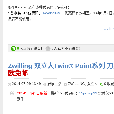
击，可洗碗机清洗。
德国双立人ZWILLING厨房剪削皮水果刀 实用3件套 购买链接在此
现在Karstadt还有多种优惠码可供选择：
• Zwilling Vier Sterne 双立人四星系列刀具六件套 特价129.99欧+
购买链接在此
•
香水类10%优惠码：
14vorteil09，
优惠码有效期至2014年9月7日
折优惠码，仅103.99欧~Made in Germany德国制造呦~！Vier Ste
品牌不能使用。
系列是双立人刀具中的经典杰作，从设计到工艺都已经达到了完美
•
运动类20%优惠码：
14vorteil09，
注意只能用于无任何优惠的商
界。采用特殊工艺的专利特种钢，刀刃锋利，无缝而成的手柄绝对
展开mo
码有效期至2014年9月7日，部分品牌不能使用。
滑。包括4把不同功用刀具、1个磨刀棒和1个竹刀架，外观一气呵
•
运动类满60欧直减10欧优惠码：
wp91saff，
优惠码有效期至2014
型，耐酸耐冲击，可洗碗机清洗。
日，少量品牌不能使用。
•
Fashion Topmarken分类下优惠后再减70%优惠码：
topmarken7
人认为值得买！
人认为不值得买！
8
0
特价购买链接在此
只有少量服饰可用，优惠码有效期至2014年9月30日。
•
冬季服饰优惠后再减30%优惠码：
wowfinale，
优惠码有效期至201
Zwilling 双立人Twin® Point系列
30日。
欧免邮
特价活动链接页面在此
2014-07-09 13:49
居家生活
ZWILLING
,
双立人
0 收
【
Karstadt中文图文导购教程链接在此
】
2014年7月9日更新：
最新15%优惠码：
15prowp99
实付仅58.
到手！