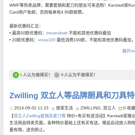
WMF等热卖品牌，需要套锅和套刀的朋友可来选购！Karstadt家Kund
Card用户免邮，否则每单有4.95欧邮费。
最新优惠码汇总：
• 最高50欧优惠码：
treuerabatt
不能和其他优惠码叠加
• 20欧优惠码：
xmas100
最低消费100欧，不能和其他优惠码叠加
至31.01.2015
展开mo
现Buyvip旗下意大利卖场正在优惠中！
满100欧欧盟免邮
，100欧
首件商品6.9欧，后面每多买一件再加上0.5欧，接受国内信用卡，
Zwilling双立人特价汇总链接在这里
运公司，方便国内的同学购买！
【
Karstadt中文图文导购教程链接在此
】
人认为值得买！
人认为不值得买！
6
0
活动截止至 26.02.2015 晚上23点
Zwilling 双立人等品牌厨具和刀具
意大利卖场购买链接在此
• Zwilling Vier Sterne 双立人四星系列刀具六件套 特价仅99.99欧
★
德国双立人ZWILLING厨房剪削皮水果刀 实用3件套
特价仅26.9
原价299欧~Made in Germany德国制造呦~！Vier Sterne四星系
2014-09-02 11:23
居家生活
ZWILLING
,
双立人
0 收
【
点击这里查看意大利Buyvip中文图文购物指导
】
厨房最实用的小工具，包括一把厨房剪，一把削皮刀，一把水果刀
刀具中的经典杰作，从设计到工艺都已经达到了完美成熟的境界。
【
双立人Zwilling套锅及套刀等
特价+有买有送活动】Karstadt家推
立人，质量就不用多说了，TWIN系列也是它家性价比很高的一个系
工艺的专利特种钢，刀刃锋利，无缝而成的手柄绝对安全防滑。包括
生活用品特卖页面，各种特价基础上还有买有送，赠品自动放入购
套中国红的颜色很喜庆，送人自用都合适，随时都是卖断货的节奏~
同功用刀具、1个磨刀棒和1个竹刀架，外观一气呵成的流线型，耐
量有限，送完即止。