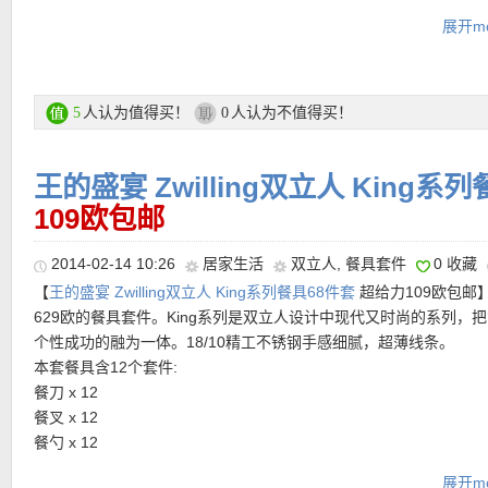
原价153欧！包含锅身、滤油网和玻璃锅盖。适合所有炉灶，包括
20厘米平底锅 39欧购买链接在这里
【
积分购买链接在此
】
展开mo
这锅超适合做干锅类的菜，上火快油烟少，干锅包菜、干锅肥肠、
特价链接在此
骨、干锅花菜。。。肚子好饿。。推荐给厨神们，拿下它，做出更
24厘米平底锅 49欧购买链接在这里
Rewe超市换购双立人链接在此
肴~
28厘米平底锅 59欧购买链接在这里
【
eBay网站中文图文导购教程点此链接
】
人认为值得买！
人认为不值得买！
5
0
特价链接点此
王的盛宴 Zwilling双立人 King系
109欧包邮
2014-02-14 10:26
居家生活
双立人
,
餐具套件
0 收藏
【
王的盛宴 Zwilling双立人 King系列餐具68件套
超给力109欧包邮
629欧的餐具套件。King系列是双立人设计中现代又时尚的系列，
个性成功的融为一体。18/10精工不锈钢手感细腻，超薄线条。
本套餐具含12个套件:
餐刀 x 12
餐叉 x 12
餐勺 x 12
茶勺 x 12
展开mo