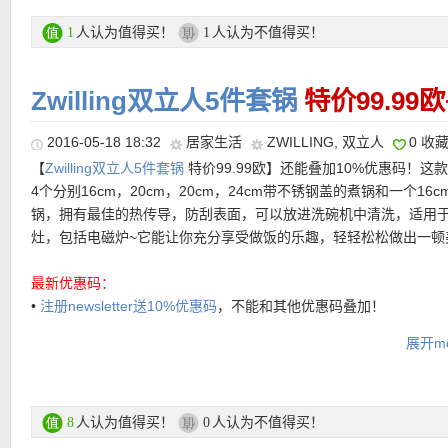
• 付款方式：信用卡、giropay、PayPal、Rechnung账单、Vorkas
货
人认为值得买！
人认为不值得买！
1
1
Zwilling双立人5件套锅
特价99.99
双立人活动链接在这里
2016-05-18 18:32
居家生活
ZWILLING
,
双立人
0 收
【
Karstadt中文图文导购教程链接在此
】
【
Zwilling双立人5件套锅
特价99.99欧】还能叠加10%优惠码！这
4个分别16cm，20cm，20cm，24cm带不锈钢盖的煮锅和一个16c
锅，拥有最佳的热传导，防刮表面，可以放进洗碗机中清洗，适用
灶，包括电磁炉~它能让你充分享受做饭的乐趣，轻轻松松做出一顿
最新优惠码：
•
注册newsletter送10%优惠码
，不能和其他优惠码叠加！
展开mo
特价链接在此
亲测有效！
【
GALERIA Kaufhof网站中文图文购物教程点击此处
】
人认为值得买！
人认为不值得买！
8
0