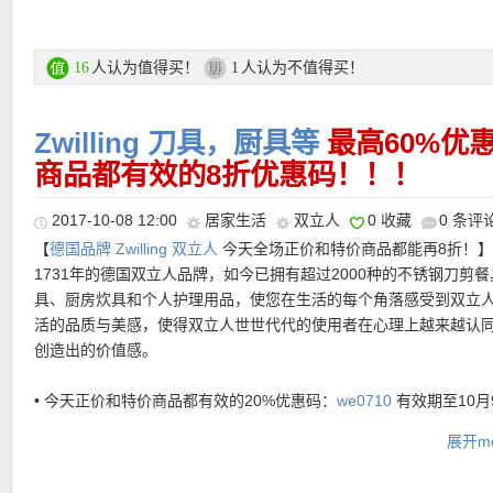
刀，一把削皮刀，一把切肉刀，一把面包刀和一把厨师刀，还有一
• 付款方式：信用卡、giropay、PayPal、Rechnung账单、Vorkas
一根磨刀棒，带底座，亚马逊好评高达4.7星，回国送人或者自用都
货
人认为值得买！
人认为不值得买！
16
1
• 【
GALERIA网站中文图文购物教程点击此处
】
Zwilling双立人Twin Gourmet 9件套特价链接在此
Zwilling 刀具，厨具等
最高60%优
商品都有效的8折优惠码！！！
2017-10-08 12:00
居家生活
双立人
0 收藏
0 条评
【
德国品牌 Zwilling 双立人
今天全场正价和特价商品都能再8折！
1731年的德国双立人品牌，如今已拥有超过2000种的不锈钢刀剪
具、厨房炊具和个人护理用品，使您在生活的每个角落感受到双立
活的品质与美感，使得双立人世世代代的使用者在心理上越来越认
创造出的价值感。
• 今天正价和特价商品都有效的20%优惠码：
we0710
有效期至10月
9点！
展开mo
• 邮费：每单4.95欧。14天内可免费退货，退货单在包裹内，直接
即可。