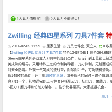
蛋糕叉 x 12
大汤勺 x 1
酱汁勺 x 1
蛋糕铲 x 1
人认为值得买！
人认为不值得买！
5
0
糖勺 x 1
沙拉叉 x 1
Zwilling 经典四星系列 刀具7件套
特
沙拉勺 x 1
肉叉 x 2
2014-02-05 11:59
居家生活
刀具七件套
,
双立人
0 收
【
Zwilling 经典四星系列 刀具7件套
特价134欧免邮】原价364,65欧，
网站上本套餐具优惠后129欧，可以用
超给力直减20欧优惠码：
20r
Sterne四星系列是双立人刀具中的经典杰作，从设计到工艺都已经
算下来只要109欧包邮！本优惠码只要购物满80欧就可以使用噢，
美成熟的境界。采用特殊工艺的专利特种钢，刀刃锋利，无缝而成
16.02.2014。
对安全防滑。外观一气呵成的流线型，耐酸耐冲击，可洗碗机清洗
价149欧的基础上还可用
15欧优惠码
，减去价格的同时再送价值15.
亚马逊上同款售价157,50欧
磨刀器一个，礼物送完即止~7件套包括削皮刀，切肉刀，果蔬刀，
5把刀＋磨刀棒和竹制刀架各一。性价比非常高，大家抓紧机会~
另有15欧优惠码：
14q1kde75
只要购物满75欧就可以使用噢
展开mo
15欧优惠码：
14q1kde75
，输入后只需134欧到手！！
特价链接在此
购买链接在这里