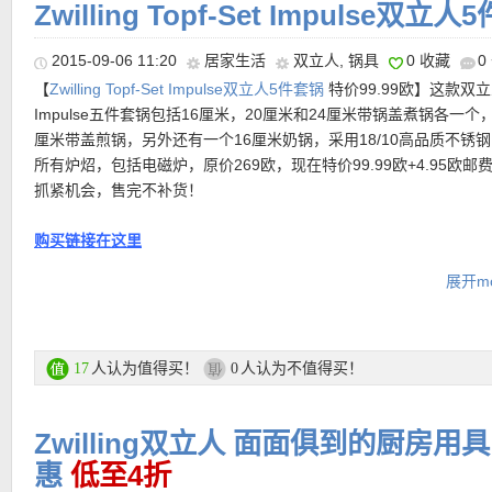
Zwilling Topf-Set Impulse双立
2015-09-06 11:20
居家生活
双立人
,
锅具
0 收藏
0
【
Zwilling Topf-Set Impulse双立人5件套锅
特价99.99欧】这款双
Impulse五件套锅包括16厘米，20厘米和24厘米带锅盖煮锅各一个
厘米带盖煎锅，另外还有一个16厘米奶锅，采用18/10高品质不锈
所有炉炤，包括电磁炉，原价269欧，现在特价99.99欧+4.95欧邮
抓紧机会，售完不补货！
热卖商品推荐：
购买链接在这里
展开mo
• Zwilling Neo 双立人锅具五件套 只要149.99欧+50欧优惠码
仅99
【
Karstadt中文图文导购教程链接在此
】
双立人家的锅具声名远扬，这个五件套锅含三个大小不同的煮锅，
及一个小奶锅，经典Sigma锅底，良好的密封性使得烹饪尤其节能
更多双立人套锅和套刀活动链接在此
倒出锅内的美食的时候也不会滴漏，可用洗碗机清洗哦！
人认为值得买！
人认为不值得买！
17
0
套锅尺寸为：16cm，20cm及24cm煮锅各一，20cm煎锅一个，16
锅一个
• 【 Zwilling 双立人磨刀器 仅7.99欧！ 】原价13.99欧！在传统
刀，由于力量难以掌握，常常会损坏刀具。那么不如使用更好的磨
Zwilling双立人 面面俱到的厨房
购买链接在此
这款要注意的是它的使用方法：左手握磨刀器，右手握着刀具，磨
惠
低至4折
指向使用者。垂直于磨刀槽插入刀具，顺着箭头方向拉动刀具3-4次