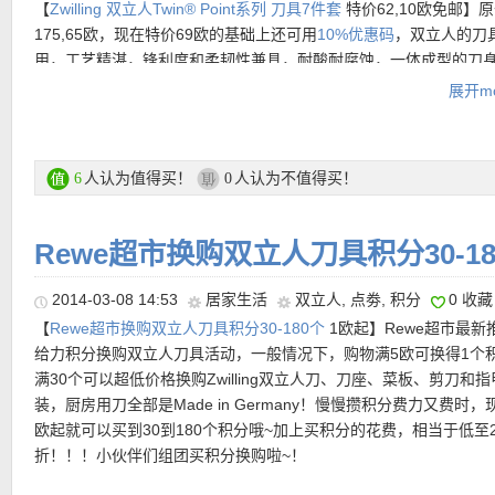
【
Zwilling 双立人Twin® Point系列 刀具7件套
特价62,10欧免邮】
• Zwilling TWIN® Pollux系列厨房刀三件套 特价49.99欧
175,65欧，现在特价69欧的基础上还可用
10%优惠码
，双立人的刀
刀身为双立人著名的冰锻工艺锻造，刀刃锋利而耐腐蚀，刀片为整
用，工艺精湛，锋利度和柔韧性兼具，耐酸耐腐蚀，一体成型的刀
通过铆钉和外层手柄相固定，手感极佳。整套刀具含厨师刀、肉刀
柄，手感良好又不会在缝隙中滋生细菌~7件套包括蔬果刀、多功能
展开mo
各一把。
刀、厨房刀、厨房剪＋磨刀棒和竹制刀架各一。性价比非常高哦，
物也是不错滴选择，大家抓紧机会~
购买链接在此
人认为值得买！
人认为不值得买！
6
0
15%优惠码：
15prowp99
• Zwilling Neo 双立人锅具五件套 只要149.99欧+20%优惠码，今
亚马逊同款购买链接在此
119.99欧！
热门产品推荐
（
不断更新中
）：
特价购买链接在这里
双立人家的锅具声名远扬，这个五件套锅含三个大小不同的煮锅，
Rewe超市换购双立人刀具积分30-1
及一个小奶锅，经典Sigma锅底，良好的密封性使得烹饪尤其节能
• 【
Zwilling Sol平底煎锅 三种大小可选
特价39起】原价69欧起~不
亚马逊上同款售价99,90欧
倒出锅内的美食的时候也不会滴漏，可用洗碗机清洗哦！
格亦不同，但都可以使用减30欧优惠码，使用优惠码后价格很可爱
2014-03-08 14:53
居家生活
双立人
,
点劵
,
积分
0 收藏
套锅尺寸为：16cm，20cm及24cm煮锅各一，20cm煎锅一个，16
Sol系列平底锅采用符合人体工学的设计，不锈钢材料＋3层优质Sig
【
Rewe超市换购双立人刀具积分30-180个
1欧起】Rewe超市最新
【
Karstadt中文图文导购教程链接在此
】
锅一个
层，导热快而且均匀，用于煎炸食材再合适没有了。最高耐热温度
给力积分换购双立人刀具活动，一般情况下，购物满5欧可换得1个
450°C，不会产生有害健康的物质。使用时请细心哦，不要用尖锐
满30个可以超低价格换购Zwilling双立人刀、刀座、菜板、剪刀和
粉丝晒单：
特价购买链接在此
它~
装，厨房用刀全部是Made in Germany！慢慢攒积分费力又费时，
【
Gefu 意式面条机
特价39欧免邮】原价52.99欧，爱吃面食的小
欧起就可以买到30到180个积分哦~加上买积分的花费，相当于低至2
减30欧优惠码：
treuerabatt
不能和其他优惠码叠加
虑一下这货吧~想吃面条可以随时动手做出新鲜的，一共可做出三种
折！！！小伙伴们组团买积分换购啦~！
• 可以直邮中国！Zwilling 双立人不锈钢中式炒锅三件套 现仅59.9
面条机还包括一个防滑底座，操作安全方便~
亚马逊上同款售价39.8