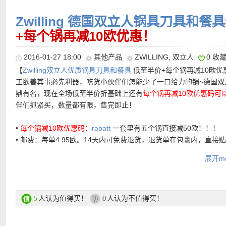
Zwilling 德国双立人锅具刀具和
热卖产品推荐：
+每个锅再减10欧优惠！
• Zwilling Twin Classic 5件套锅 特价129欧+20%折上折优惠码，仅1
2016-01-27 18:00
其他产品
ZWILLING
,
双立人
0 收
欧！这款套锅有4个分别16cm，20cm，20cm，24cm带不锈钢盖
【
Zwilling双立人优质锅具刀具和餐具
低至半价+每个锅再减10欧优
一个16cm的奶锅，拥有最佳的热传导，防刮表面，可以放进洗碗机
工欲善其事必先利器，吃货小伙伴们怎能少了一口给力的锅~德国双
洗，适用于所有炉灶，包括电磁炉~它能让你充分享受做饭的乐趣，
鼎有名，现在全场低至半价折基础上还有
每个锅再减10欧优惠码可
松做出一顿美味~
伴们抓紧买，数量都有限，售完即止！
特价链接在此
•
每个锅减10欧优惠码：
rabatt
一套里有五个锅直接减50欧！！！
• 邮费：每单4.95欧。14天内可免费退货，退货单在包裹内，直接
亚马逊同款售价179欧链接在此
Zwilling中式菜刀
特价仅41欧！！！最受中国人欢迎的双立人产品
即可。
展开mo
常实用，采用特殊配方的不锈钢，持握舒适，家中厨房都应该备有
• 付款方式：信用卡、giropay、PayPal、Rechnung账单、Vorkas
刀~！亚马逊评星高达4,8星。
货
Zwilling中式菜刀特价链接在此
活动链接在这里
人认为值得买！
人认为不值得买！
5
0
【
Karstadt中文图文导购教程链接在此
】